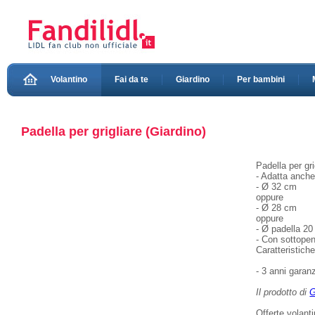
Volantino
Fai da te
Giardino
Per bambini
Padella per grigliare (Giardino)
Padella per gri
- Adatta anche
- Ø 32 cm
oppure
- Ø 28 cm
oppure
- Ø padella 2
- Con sottopen
Caratteristich
- 3 anni garanz
Il prodotto di
G
Offerte volant