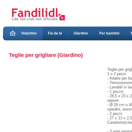
Volantino
Fai da te
Giardino
Per bambini
Teglie per grigliare (Giardino)
Teglie per grig
1 o 2 pezzi
- Adatte per b
- Termoresiste
- Lavabili in l
- 1 pezzo:
- 28,5 x 23 x 
oppure
- Ø 28 cm o 40
spiedini, wurst
- 2 pezzi:
- 27 x 13 x 2,
Caratteristich
- 3 anni garanz