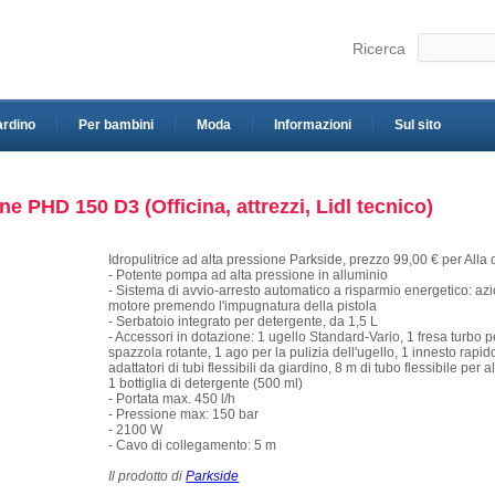
Ricerca
ardino
Per bambini
Moda
Informazioni
Sul sito
one PHD 150 D3 (Officina, attrezzi, Lidl tecnico)
Idropulitrice ad alta pressione Parkside, prezzo 99,00 € per Alla
- Potente pompa ad alta pressione in alluminio
- Sistema di avvio-arresto automatico a risparmio energetico: a
motore premendo l'impugnatura della pistola
- Serbatoio integrato per detergente, da 1,5 L
- Accessori in dotazione: 1 ugello Standard-Vario, 1 fresa turbo p
spazzola rotante, 1 ago per la pulizia dell'ugello, 1 innesto rapid
adattatori di tubi flessibili da giardino, 8 m di tubo flessibile per 
1 bottiglia di detergente (500 ml)
- Portata max. 450 l/h
- Pressione max: 150 bar
- 2100 W
- Cavo di collegamento: 5 m
Il prodotto di
Parkside