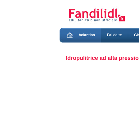
Volantino
Fai da te
Gi
Idropulitrice ad alta pressi