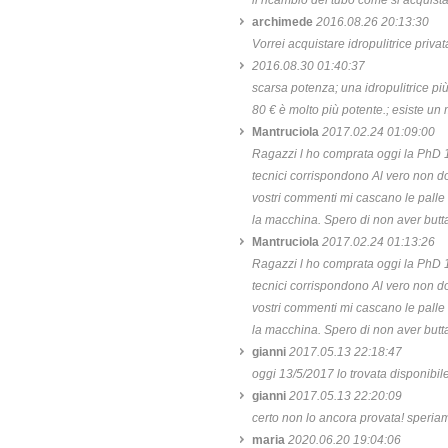
il ricambio del tubo come si acquist
archimede
2016.08.26 20:13:30
Vorrei acquistare idropulitrice priv
2016.08.30 01:40:37
scarsa potenza; una idropulitrice più
80 € è molto più potente.; esiste 
Mantruciola
2017.02.24 01:09:00
Ragazzi l ho comprata oggi la PhD 1
tecnici corrispondono Al vero non 
vostri commenti mi cascano le palle 
la macchina. Spero di non aver butt
Mantruciola
2017.02.24 01:13:26
Ragazzi l ho comprata oggi la PhD 1
tecnici corrispondono Al vero non 
vostri commenti mi cascano le palle 
la macchina. Spero di non aver butt
gianni
2017.05.13 22:18:47
oggi 13/5/2017 lo trovata disponibile
gianni
2017.05.13 22:20:09
certo non lo ancora provata! speri
maria
2020.06.20 19:04:06