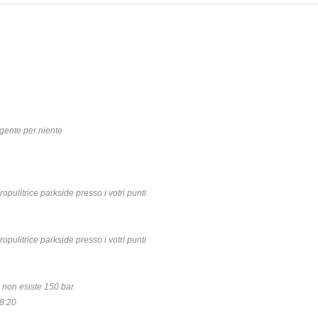
 gente per niente
opulitrice parkside presso i votri punti
opulitrice parkside presso i votri punti
 non esiste 150 bar
8:20