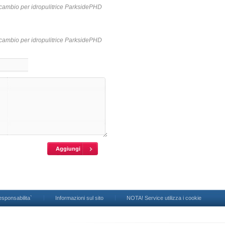
 ricambio per idropulitrice ParksidePHD
 ricambio per idropulitrice ParksidePHD
esponsabilita`
Informazioni sul sito
NOTA! Service utilizza i cookie