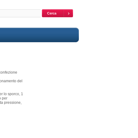
 confezione
zionamento del
er lo sporco, 1
o per
alta pressione,