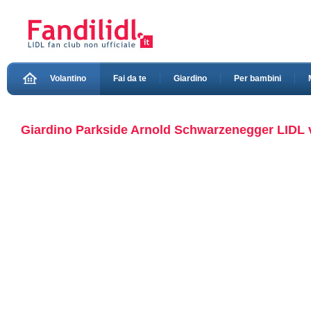
Volantino
Fai da te
Giardino
Per bambini
Giardino Parkside Arnold Schwarzenegger LIDL vo