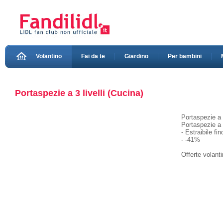
Volantino
Fai da te
Giardino
Per bambini
Portaspezie a 3 livelli (Cucina)
Portaspezie a 
Portaspezie a 
- Estraibile fi
- -41%
Offerte volant