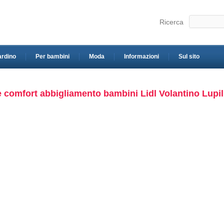
Ricerca
ardino
Per bambini
Moda
Informazioni
Sul sito
ile e comfort abbigliamento bambini Lidl Volantino Lupi