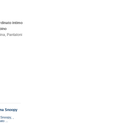
dinato intimo
bino
ina, Pantaloni
ina Snoopy
 Snoopy, ,
to ...