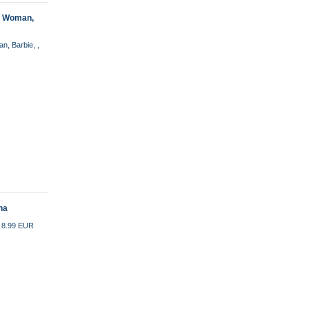
r Woman,
, Barbie, ,
na
o 8.99 EUR