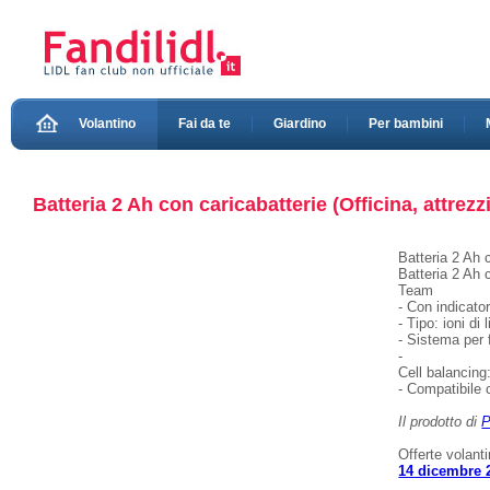
Volantino
Fai da te
Giardino
Per bambini
Batteria 2 Ah con caricabatterie (Officina, attrezzi
Batteria 2 Ah 
Batteria 2 Ah 
Team
- Con indicator
- Tipo: ioni di 
- Sistema per 
-
Cell balancing
- Compatibile 
Il prodotto di
P
Offerte volant
14 dicembre 