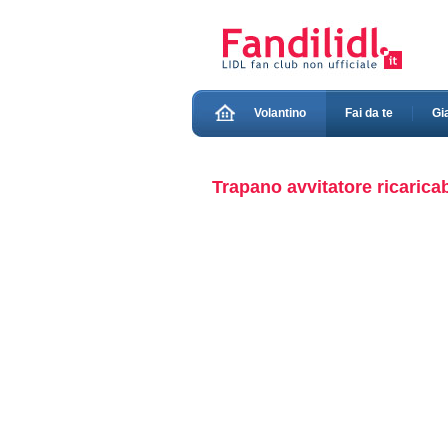
Volantino
Fai da te
Gi
Trapano avvitatore ricaricabi