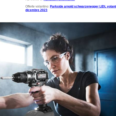
Offerte volantino:
Parkside arnold schwarzenegger LIDL volant
dicembre 2023