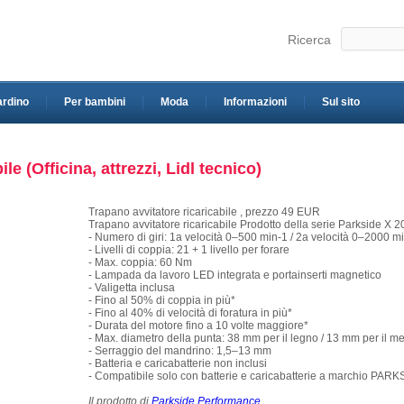
Ricerca
ardino
Per bambini
Moda
Informazioni
Sul sito
le (Officina, attrezzi, Lidl tecnico)
Trapano avvitatore ricaricabile , prezzo 49 EUR
Trapano avvitatore ricaricabile Prodotto della serie Parkside X
- Numero di giri: 1a velocità 0–500 min-1 / 2a velocità 0–2000 m
- Livelli di coppia: 21 + 1 livello per forare
- Max. coppia: 60 Nm
- Lampada da lavoro LED integrata e portainserti magnetico
- Valigetta inclusa
- Fino al 50% di coppia in più*
- Fino al 40% di velocità di foratura in più*
- Durata del motore fino a 10 volte maggiore*
- Max. diametro della punta: 38 mm per il legno / 13 mm per il me
- Serraggio del mandrino: 1,5–13 mm
- Batteria e caricabatterie non inclusi
- Compatibile solo con batterie e caricabatterie a marchio PAR
Il prodotto di
Parkside Performance