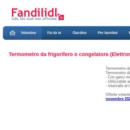
Volantino
Fai da te
Giardino
Per bambini
Termometro da frigorifero o congelatore (Elettron
Termometro da 
Termometro da
- Con ganci mul
- Utilizzabil
- Intervallo d
Offerte volant
novembre 20