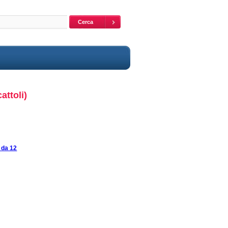
attoli)
o da 12