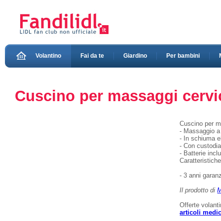
Volantino
Fai da te
Giardino
Per bambini
Cuscino per massaggi cervic
Cuscino per m
- Massaggio a 
- In schiuma e
- Con custodi
- Batterie incl
Caratteristich
- 3 anni garanz
Il prodotto di
M
Offerte volant
articoli medi