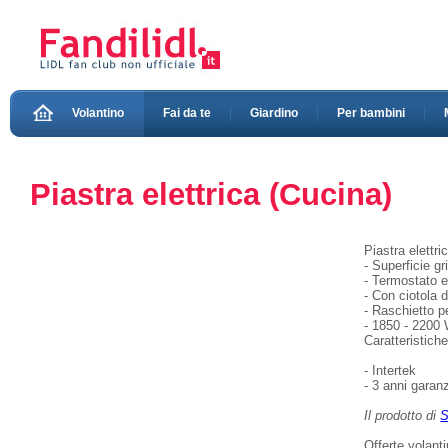
Volantino
Fai da te
Giardino
Per bambini
Piastra elettrica (Cucina)
Piastra elettr
- Superficie gr
- Termostato e 
- Con ciotola d
- Raschietto pe
- 1850 - 2200
Caratteristich
- Intertek
- 3 anni garanz
Il prodotto di
S
Offerte volant