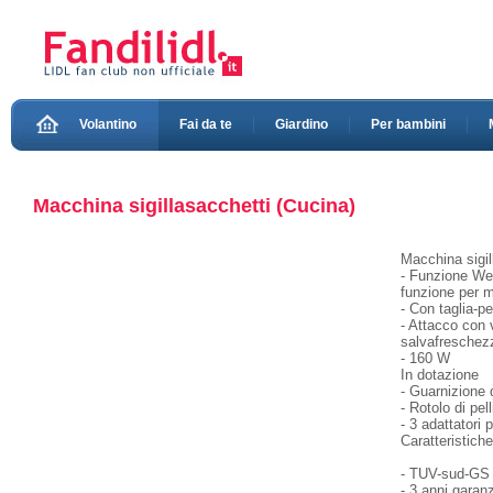
Volantino
Fai da te
Giardino
Per bambini
Macchina sigillasacchetti (Cucina)
Macchina sigil
- Funzione Wet
funzione per m
- Con taglia-pe
- Attacco con 
salvafreschezz
- 160 W
In dotazione
- Guarnizione 
- Rotolo di pel
- 3 adattatori 
Caratteristich
- TUV-sud-GS
- 3 anni garanz