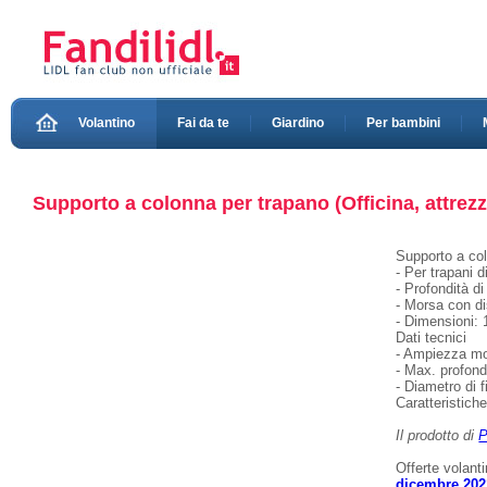
Volantino
Fai da te
Giardino
Per bambini
Supporto a colonna per trapano (Officina, attrezzi
Supporto a co
- Per trapani 
- Profondità di
- Morsa con di
- Dimensioni: 
Dati tecnici
- Ampiezza m
- Max. profond
- Diametro di
Caratteristich
Il prodotto di
P
Offerte volant
dicembre 202