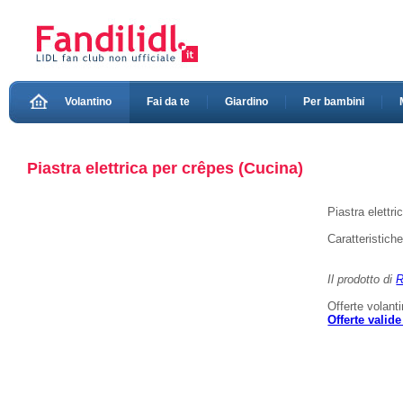
Volantino
Fai da te
Giardino
Per bambini
Piastra elettrica per crêpes (Cucina)
Piastra elettr
Caratteristich
Il prodotto di
R
Offerte volant
Offerte valid