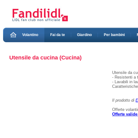
Volantino
Fai da te
Giardino
Per bambini
Utensile da cucina (Cucina)
Utensile da cu
- Resistenti a
- Lavabili in l
Caratteristich
Il prodotto di
E
Offerte volant
Offerte valid