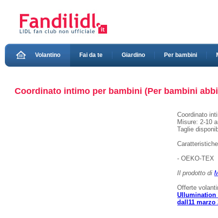
Volantino
Fai da te
Giardino
Per bambini
Coordinato intimo per bambini (Per bambini abbigl
Coordinato int
Misure: 2-10 a
Taglie disponib
Caratteristich
- OEKO-TEX
Il prodotto di
M
Offerte volant
Ullumination 
dall11 marzo