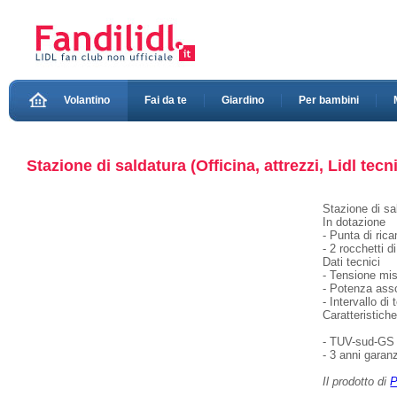
Volantino
Fai da te
Giardino
Per bambini
Stazione di saldatura (Officina, attrezzi, Lidl tecn
Stazione di sa
In dotazione
- Punta di ric
- 2 rocchetti 
Dati tecnici
- Tensione mi
- Potenza ass
- Intervallo d
Caratteristich
- TUV-sud-GS
- 3 anni garanz
Il prodotto di
P