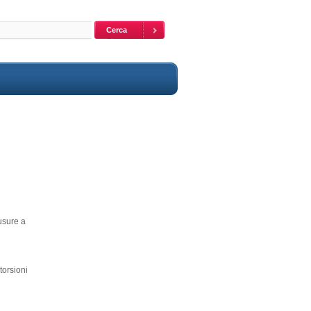
iusure a
storsioni