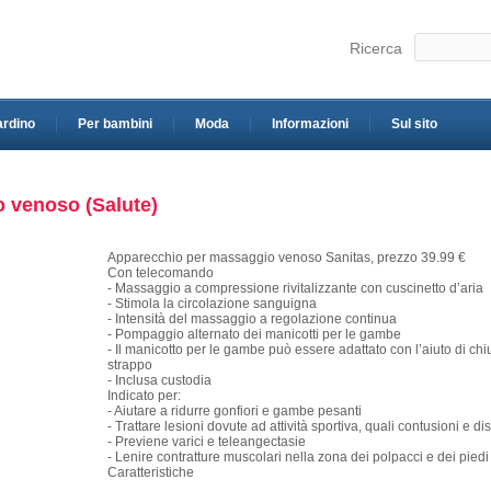
Ricerca
ardino
Per bambini
Moda
Informazioni
Sul sito
 venoso (Salute)
Apparecchio per massaggio venoso Sanitas, prezzo 39.99 €
Con telecomando
- Massaggio a compressione rivitalizzante con cuscinetto d’aria
- Stimola la circolazione sanguigna
- Intensità del massaggio a regolazione continua
- Pompaggio alternato dei manicotti per le gambe
- Il manicotto per le gambe può essere adattato con l’aiuto di ch
strappo
- Inclusa custodia
Indicato per:
- Aiutare a ridurre gonfiori e gambe pesanti
- Trattare lesioni dovute ad attività sportiva, quali contusioni e di
- Previene varici e teleangectasie
- Lenire contratture muscolari nella zona dei polpacci e dei piedi
Caratteristiche