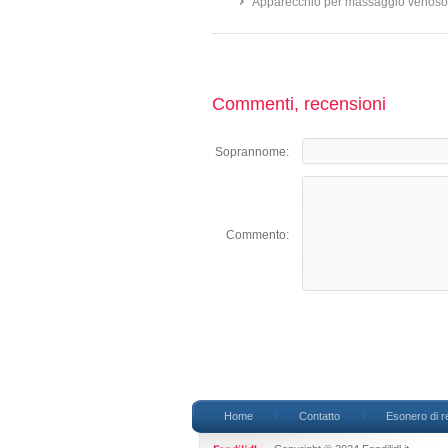
Apparecchio per massaggio venoso
Commenti, recensioni
Soprannome:
Commento:
Home
Contatto
Esonero di r