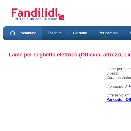
Volantino
Fai da te
Giardino
Per bambini
Lame per seghetto elettrico (Officina, attrezzi, Li
Lame per seghe
3 pezzi
Caratteristich
Il prodotto di
P
Offerte volant
Parkside - Off