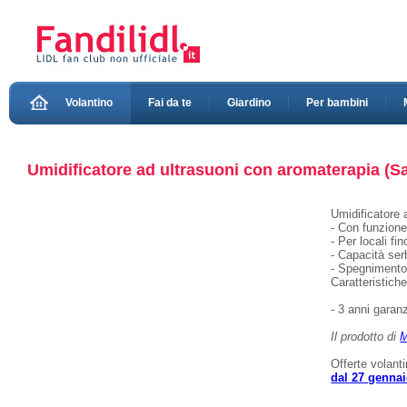
Volantino
Fai da te
Giardino
Per bambini
Umidificatore ad ultrasuoni con aromaterapia (Sa
Umidificatore
- Con funzion
- Per locali fi
- Capacità ser
- Spegnimento
Caratteristich
- 3 anni garanz
Il prodotto di
M
Offerte volant
dal 27 genna