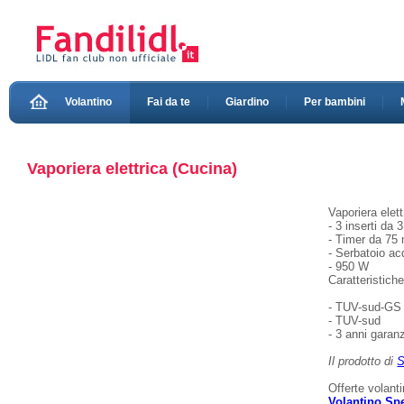
Volantino
Fai da te
Giardino
Per bambini
Vaporiera elettrica (Cucina)
Vaporiera elet
- 3 inserti da 
- Timer da 75 
- Serbatoio ac
- 950 W
Caratteristich
- TUV-sud-GS
- TUV-sud
- 3 anni garanz
Il prodotto di
S
Offerte volant
Volantino Sp