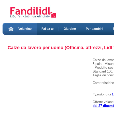
Volantino
Fai da te
Giardino
Per bambini
Calze da lavoro per uomo (Officina, attrezzi, Lidl
Calze da lavor
3 paia - Misur
- Prodotto sos
Standard 100. 
Taglie disponib
Caratteristich
Il prodotto di
L
Offerte volant
dal 27 dicem