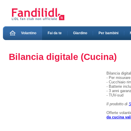
Volantino
Fai da te
Giardino
Per bambini
Bilancia digitale (Cucina)
Bilancia digit
- Per misurare
- Cucchiaio rim
- Batterie incl
- 3 anni garanz
- TUV-sud
Il prodotto di
S
Offerte volant
da cucina val