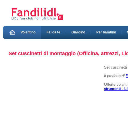
Volantino
Fai da te
Giardino
Per bambini
Set cuscinetti di montaggio (Officina, attrezzi, Li
Set cuscinetti
Il prodotto di
P
Offerte volant
strumenti - L