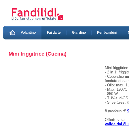
Volantino
Fai da te
Giardino
Per bambini
Mini friggitrice (Cucina)
Mini friggitric
- 2 in 1: frigg
- Coperchio rim
fonduta di car
- Olio: max. 1
- Max. 190?C
- 850 W
- TUV-sud-GS
- SilverCrest 
Il prodotto di
S
Offerte volant
valide dal 8L