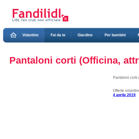
Volantino
Fai da te
Giardino
Per bambini
Pantaloni corti (Officina, att
Pantaloni corti
Offerte volanti
4 aprile 2019