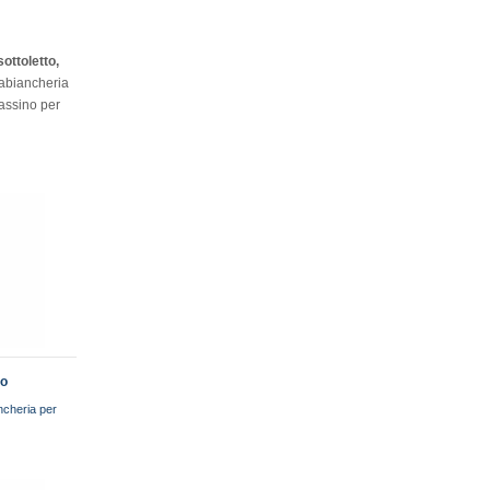
ottoletto,
tabiancheria
rassino per
to
ncheria per