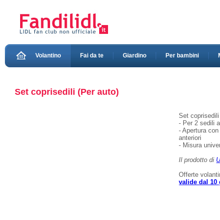
Volantino
Fai da te
Giardino
Per bambini
Set coprisedili (Per auto)
Set coprisedil
- Per 2 sedili 
- Apertura con
anteriori
- Misura unive
Il prodotto di
U
Offerte volant
valide dal 10