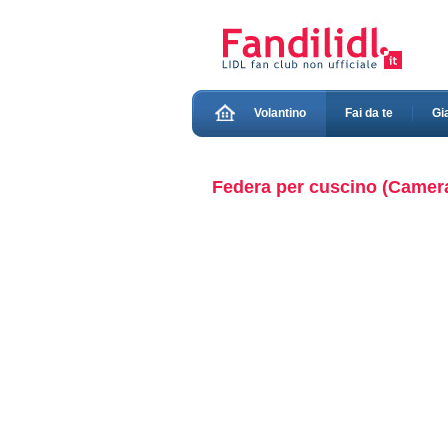
Volantino
Fai da te
Gi
Federa per cuscino (Camera