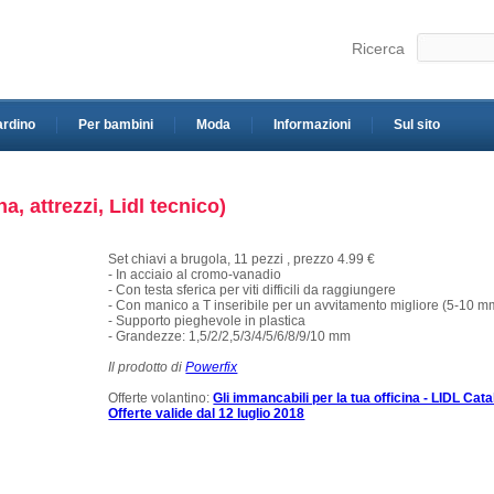
Ricerca
ardino
Per bambini
Moda
Informazioni
Sul sito
na, attrezzi, Lidl tecnico)
Set chiavi a brugola, 11 pezzi , prezzo 4.99 €
- In acciaio al cromo-vanadio
- Con testa sferica per viti difficili da raggiungere
- Con manico a T inseribile per un avvitamento migliore (5-10 m
- Supporto pieghevole in plastica
- Grandezze: 1,5/2/2,5/3/4/5/6/8/9/10 mm
Il prodotto di
Powerfix
Offerte volantino:
Gli immancabili per la tua officina - LIDL Cata
Offerte valide dal 12 luglio 2018