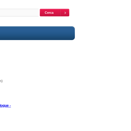
m)
logue -