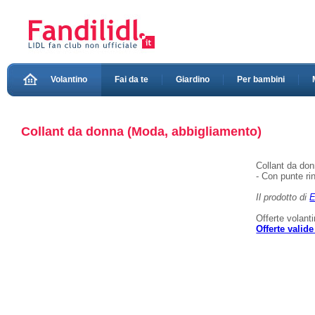
Volantino
Fai da te
Giardino
Per bambini
Collant da donna (Moda, abbigliamento)
Collant da do
- Con punte ri
Il prodotto di
E
Offerte volant
Offerte valid