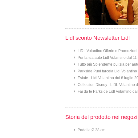
Lidl sconto Newsletter Lidl
LIDL Volantino Offerte e Promozioni 
Per la tua auto Lidl Volantino dal 11
Tutto più Splendente pulizia per aut
Parkside Puoi farcela Lidl Volantino 
Estate - Lidl Volantino dal 8 luglio 
Collection Disney - LIDL Volantino d
Fai da te Parkside Lidl Volantino dal
Storia del prodotto nei negozi
Padella Ø 28 cm