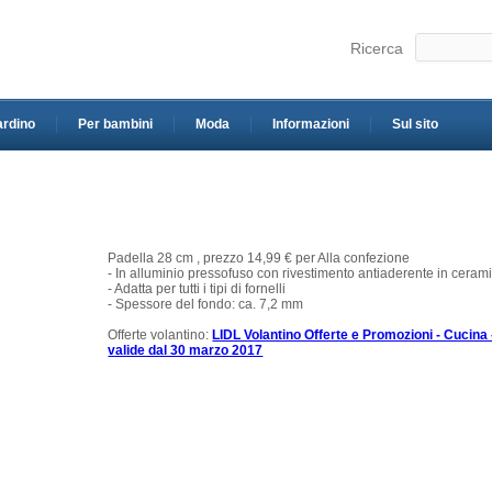
Ricerca
ardino
Per bambini
Moda
Informazioni
Sul sito
Padella 28 cm , prezzo 14,99 € per Alla confezione
- In alluminio pressofuso con rivestimento antiaderente in ceram
- Adatta per tutti i tipi di fornelli
- Spessore del fondo: ca. 7,2 mm
Offerte volantino:
LIDL Volantino Offerte e Promozioni - Cucina 
valide dal 30 marzo 2017