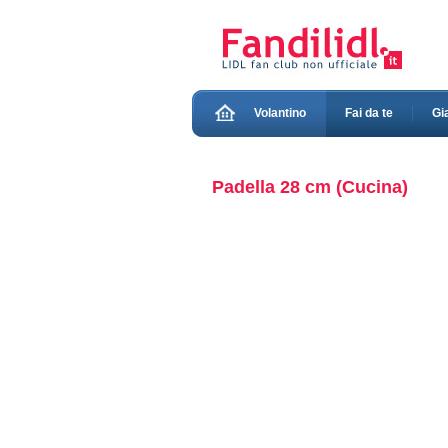
Volantino
Fai da te
Gi
Padella 28 cm (Cucina)