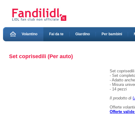
Volantino
Fai da te
Giardino
Per bambini
Set coprisedili (Per auto)
Set coprisedil
- Set completo 
- Adatto anche 
- Misura unive
- 14 pezzi
Il prodotto di
U
Offerte volant
Offerte valid