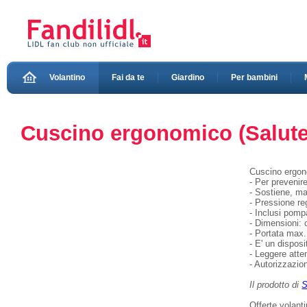
Volantino
Fai da te
Giardino
Per bambini
Cuscino ergonomico (Salute
Cuscino ergon
- Per prevenire
- Sostiene, ma
- Pressione re
- Inclusi pomp
- Dimensioni:
- Portata max
- E' un dispos
- Leggere atte
- Autorizzazi
Il prodotto di
S
Offerte volant