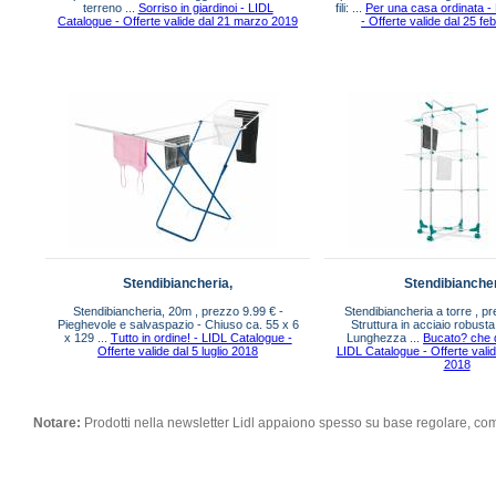
terreno ...
Sorriso in giardinoi - LIDL
fili: ...
Per una casa ordinata -
Catalogue - Offerte valide dal 21 marzo 2019
- Offerte valide dal 25 fe
Stendibiancheria,
Stendibianche
Stendibiancheria, 20m , prezzo 9.99 € -
Stendibiancheria a torre , p
Pieghevole e salvaspazio - Chiuso ca. 55 x 6
Struttura in acciaio robusta
x 129 ...
Tutto in ordine! - LIDL Catalogue -
Lunghezza ...
Bucato? che d
Offerte valide dal 5 luglio 2018
LIDL Catalogue - Offerte valid
2018
Notare:
Prodotti nella newsletter Lidl appaiono spesso su base regolare, co