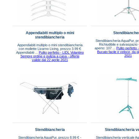
Appendiabiti multiplo o mini
Stendibianche
stendibiancheria
Stendibiancheria AquaPur, pr
Richiudibile e salvaspazio
Appendiabiti multiplo o mini stendibiancheria
aperto: 107 ...
Pulito perfetto 
con mollette Livarno Living, prezzo 3.99 €
Bucato facile e veloce, da gi
Appendiabiti ...
Pulito perfetto - LIDL Volantino
2021
Sempre ordine e pulizia a casa - offerte
valide dal 22 aprile 2021
Stendibiancheria
Stendibiancheria ve
Stendibiancheria AquaPur, prezzo 8.99 € -
Stendibiancheria verticale A