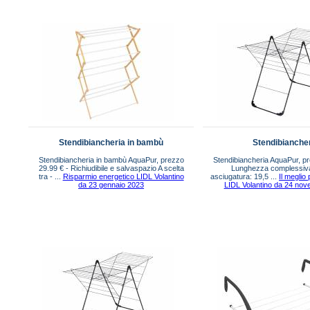
Stendibiancheria in bambù
Stendibianche
Stendibiancheria in bambù AquaPur, prezzo
Stendibiancheria AquaPur, pr
29.99 € - Richiudibile e salvaspazio A scelta
Lunghezza complessiva d
tra - ...
Risparmio energetico LIDL Volantino
asciugatura: 19,5 ...
Il meglio
da 23 gennaio 2023
LIDL Volantino da 24 no