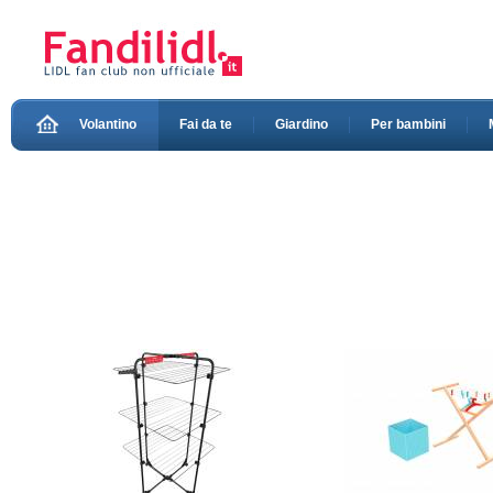
Volantino
Fai da te
Giardino
Per bambini