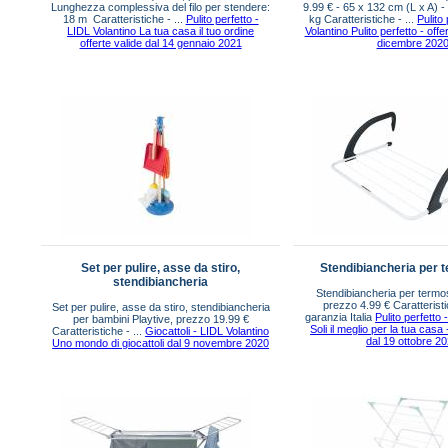
Lunghezza complessiva del filo per stendere:
9.99 € - 65 x 132 cm (L x A) -
18 m Caratteristiche - ...
Pulito perfetto -
kg Caratteristiche - ...
Pulito
LIDL Volantino La tua casa il tuo ordine
Volantino Pulito perfetto - offe
offerte valide dal 14 gennaio 2021
dicembre 202
Set per pulire, asse da stiro,
Stendibiancheria per t
stendibiancheria
Stendibiancheria per termosi
prezzo 4.99 € Caratteristi
Set per pulire, asse da stiro, stendibiancheria
garanzia Italia
Pulito perfetto 
per bambini Playtive, prezzo 19.99 €
Soli il meglio per la tua casa 
Caratteristiche - ...
Giocattoli - LIDL Volantino
dal 19 ottobre 2
Uno mondo di giocattoli dal 9 novembre 2020