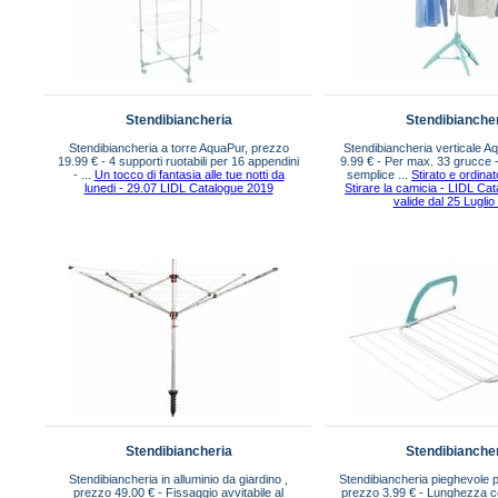
Stendibiancheria
Stendibianche
Stendibiancheria a torre AquaPur, prezzo
Stendibiancheria verticale A
19.99 € - 4 supporti ruotabili per 16 appendini
9.99 € - Per max. 33 grucce 
- ...
Un tocco di fantasia alle tue notti da
semplice ...
Stirato e ordina
lunedi - 29.07 LIDL Catalogue 2019
Stirare la camicia - LIDL Ca
valide dal 25 Luglio
Stendibiancheria
Stendibianche
Stendibiancheria in alluminio da giardino ,
Stendibiancheria pieghevole p
prezzo 49.00 € - Fissaggio avvitabile al
prezzo 3.99 € - Lunghezza c