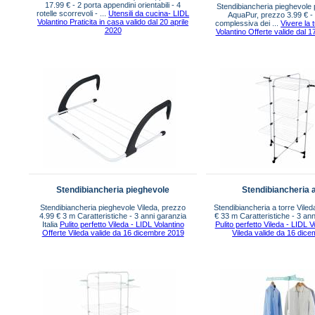
17.99 € - 2 porta appendini orientabili - 4
Stendibiancheria pieghevole 
rotelle scorrevoli - ...
Utensili da cucina- LIDL
AquaPur, prezzo 3.99 € 
Volantino Praticita in casa valido dal 20 aprile
complessiva dei ...
Vivere la 
2020
Volantino Offerte valide dal 1
Stendibiancheria pieghevole
Stendibiancheria a
Stendibiancheria pieghevole Vileda, prezzo
Stendibiancheria a torre Vile
4.99 € 3 m Caratteristiche - 3 anni garanzia
€ 33 m Caratteristiche - 3 anni
Italia
Pulito perfetto Vileda - LIDL Volantino
Pulito perfetto Vileda - LIDL V
Offerte Vileda valide da 16 dicembre 2019
Vileda valide da 16 dic