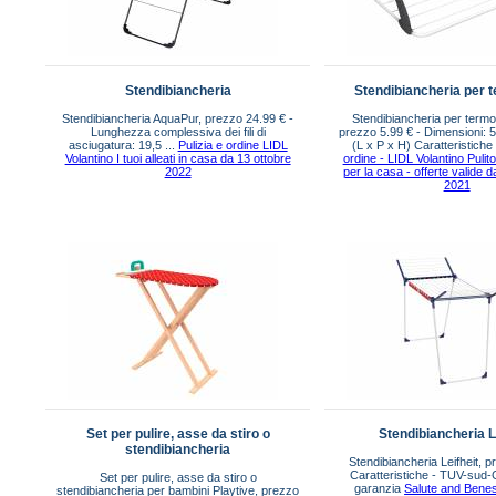
Stendibiancheria
Stendibiancheria per t
Stendibiancheria AquaPur, prezzo 24.99 € -
Stendibiancheria per termos
Lunghezza complessiva dei fili di
prezzo 5.99 € - Dimensioni: 
asciugatura: 19,5 ...
Pulizia e ordine LIDL
(L x P x H) Caratteristiche 
Volantino I tuoi alleati in casa da 13 ottobre
ordine - LIDL Volantino Pulito
2022
per la casa - offerte valide 
2021
Set per pulire, asse da stiro o
Stendibiancheria L
stendibiancheria
Stendibiancheria Leifheit, 
Caratteristiche - TUV-sud-G
Set per pulire, asse da stiro o
garanzia
Salute and Bene
stendibiancheria per bambini Playtive, prezzo