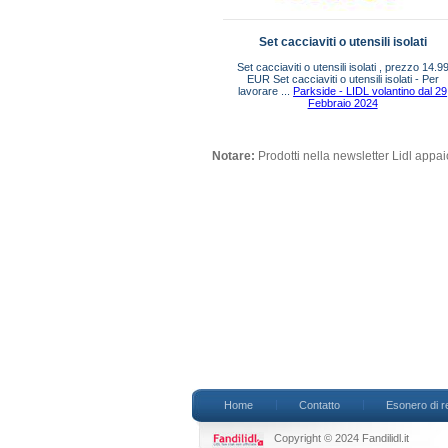
Set cacciaviti o utensili isolati
Set cacciaviti o utensili isolati , prezzo 14.9
EUR Set cacciaviti o utensili isolati - Per
lavorare ...
Parkside - LIDL volantino dal 29
Febbraio 2024
Notare:
Prodotti nella newsletter Lidl app
Home
Contatto
Esonero di r
Copyright © 2024 Fandilidl.it