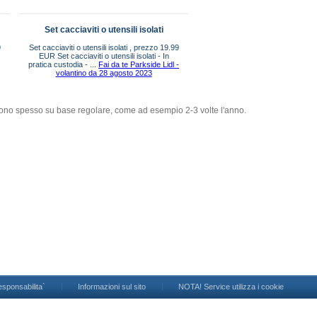
Set cacciaviti o utensili isolati
9
Set cacciaviti o utensili isolati , prezzo 19.99
EUR Set cacciaviti o utensili isolati - In
pratica custodia - ...
Fai da te Parkside Lidl -
volantino da 28 agosto 2023
aiono spesso su base regolare, come ad esempio 2-3 volte l'anno.
esponsabilita`
Informazioni sul sito
NOTA! Service utilizza i cookie