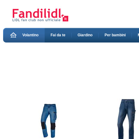
Volantino
Fai da te
Giardino
Per bambini