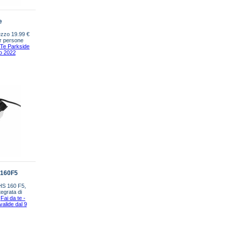
e
ezzo 19.99 €
r persone
 Te Parkside
io 2022
S160F5
HS 160 F5,
egrata di
.
Fai da te -
valide dal 9