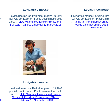
Levigatrice mouse
Levigatrice mous
€
Levigatrice mouse Parkside, prezzo 19,99 €
Levigatrice mouse Parkside, pr
e
per Alla confezione - Facile sostituzione della
per Alla confezione - Piastra gir
carta ...
LIDL Volantino Offerte e Promozioni -
...
Fai da ta - Per i tuop lavori ad
6
Fai da te - Offerte valide dal 17 marzo 2016
- valide dal 6 novembre 2014 
Parkside)
Levigatrice mouse
Levigatrice mouse Parkside, prezzo 19,99 €
per Alla confezione - Facile sostituzione della
carta ...
LIDL Volantino Un officina da invidia
Strumenti Offerte e Promozioni - Offerte
4
valide dal 18 Novembre 2013