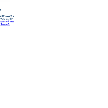
e
ezzo 19,99 €
evole a 360°
 opera d arte
(Powerfix,