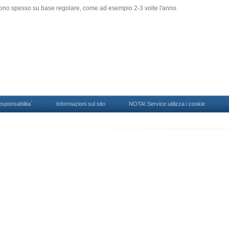
aiono spesso su base regolare, come ad esempio 2-3 volte l'anno.
esponsabilita`
Informazioni sul sito
NOTA! Service utilizza i cookie