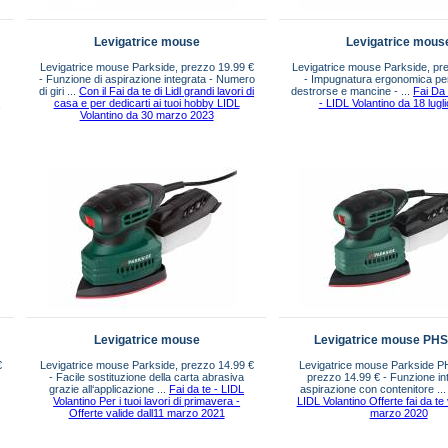
Levigatrice mouse
Levigatrice mous
Levigatrice mouse Parkside, prezzo 19.99 €
Levigatrice mouse Parkside, pr
- Funzione di aspirazione integrata - Numero
- Impugnatura ergonomica pe
di giri ...
Con il Fai da te di Lidl grandi lavori di
destrorse e mancine - ...
Fai Da
7
casa e per dedicarti ai tuoi hobby LIDL
- LIDL Volantino da 18 lugl
Volantino da 30 marzo 2023
Levigatrice mouse
Levigatrice mouse PH
€
Levigatrice mouse Parkside, prezzo 14.99 €
Levigatrice mouse Parkside P
- Facile sostituzione della carta abrasiva
prezzo 14.99 € - Funzione int
grazie all‘applicazione ...
Fai da te - LIDL
aspirazione con contenitore ..
Volantino Per i tuoi lavori di primavera -
LIDL Volantino Offerte fai da te 
Offerte valide dall11 marzo 2021
marzo 2020