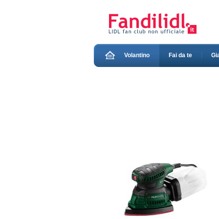
Volantino
Fai da te
Gi