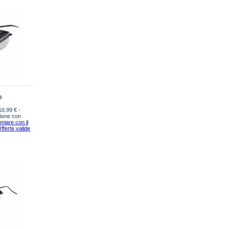
e
16.99 € -
zione con
miare con il
Offerte valide