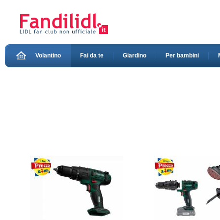
Volantino
Fai da te
Giardino
Per bambini