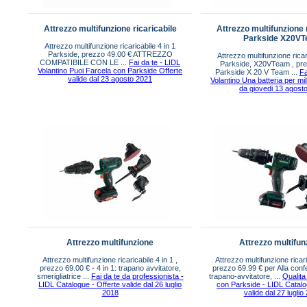
Attrezzo multifunzione ricaricabile
Attrezzo multifunzione 
Parkside X20V
Attrezzo multifunzione ricaricabile 4 in 1
Parkside, prezzo 49.00 € ATTREZZO
Attrezzo multifunzione ricar
COMPATIBILE CON LE ...
Fai da te - LIDL
Parkside, X20VTeam , pre
Volantino Puoi Farcela con Parkside Offerte
Parkside X 20 V Team ...
Fa
valide dal 23 agosto 2021
Volantino Una batteria per mil
da giovedi 13 agost
Attrezzo multifunzione
Attrezzo multifun
Attrezzo multifunzione ricaricabile 4 in 1 ,
Attrezzo multifunzione ricari
prezzo 69.00 € - 4 in 1: trapano avvitatore,
prezzo 69.99 € per Alla confe
smerigliatrice ...
Fai da te da professionista -
trapano-avvitatore, ...
Qualit
LIDL Catalogue - Offerte valide dal 26 luglio
con Parkside - LIDL Catalo
2018
valide dal 27 luglio