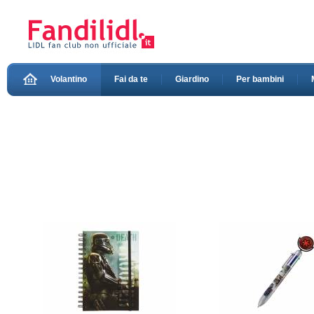
Volantino
Fai da te
Giardino
Per bambini