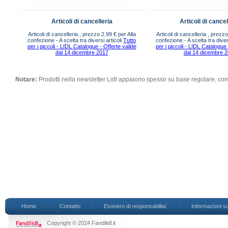
Articoli di cancelleria
Articoli di cancel
Articoli di cancelleria , prezzo 2.99 € per Alla
Articoli di cancelleria , prezzo
confezione - A scelta tra diversi articoli
Tutto
confezione - A scelta tra diver
per i piccoli - LIDL Catalogue - Offerte valide
per i piccoli - LIDL Catalogue 
dal 14 dicembre 2017
dal 14 dicembre 
Notare:
Prodotti nella newsletter Lidl appaiono spesso su base regolare, co
Home
Contatto
Esonero di responsabilita`
Informazioni su
Copyright © 2024 Fandilidl.it