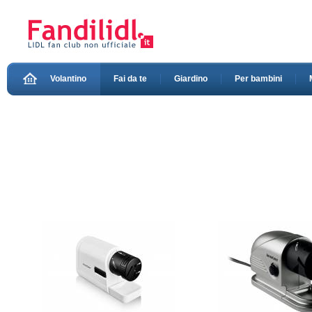
Volantino
Fai da te
Giardino
Per bambini