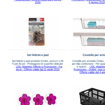
2016
6 giugno 2016
Set feltrini o pad
Cestello per ar
Set feltrini o pad protettivi Ordex, prezzo 1,49
Cestello per armadio Ordex,
€ per Al set - Proteggono le superfici delicate
per Alla confezione - Per gu
...
LIDL Volantino Offerte e Promozioni - Fai
e spazio ...
LIDL Volantin
da te - Offerte valide dal 11 aprile 2016
Promozioni - Ordine, una ca
Offerte valide dal 4 ap