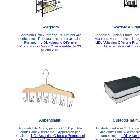
Scarpiera
Scaffale a 5 rip
Scarpiera Ordex, prezzo 19,99 € per Alla
Scaffale a 5 ripiani Ordex, pr
confezione - Robusta struttura in acciaio -
Alla confezione - Inclusi fissag
Portata: ...
LIDL Volantino Offerte e
LIDL Volantino Offerte e Prom
Promozioni - Casa - Offerte valide dal 23
Offerte valide dal 23 g
giugno 2016
Appendiabiti
Custodie multi
Appendiabiti Ordex, prezzo 4,99 € per Alla
Custodie multiuso Ordex, pre
confezione A scelta fra: - Appendino per
Alla confezione A scelta tr
scialle, ...
LIDL Volantino Offerte e Promozioni
sottoletto, ...
LIDL Volanti
- Guardaroba - Offerte valide dal 6 giugno
Promozioni - Guardaroba - Off