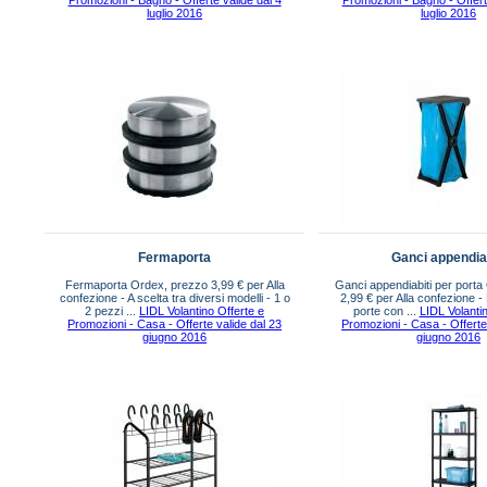
Promozioni - Bagno - Offerte valide dal 4
Promozioni - Bagno - Offert
luglio 2016
luglio 2016
Fermaporta
Ganci appendiab
Fermaporta Ordex, prezzo 3,99 € per Alla
Ganci appendiabiti per porta
confezione - A scelta tra diversi modelli - 1 o
2,99 € per Alla confezione -
2 pezzi ...
LIDL Volantino Offerte e
porte con ...
LIDL Volantin
Promozioni - Casa - Offerte valide dal 23
Promozioni - Casa - Offerte
giugno 2016
giugno 2016