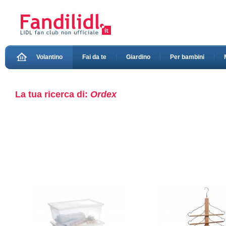
Volantino
Fai da te
Giardino
Per bambini
La tua ricerca di:
Ordex