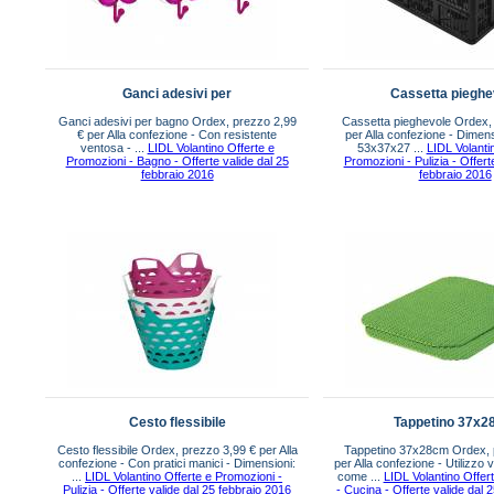
Ganci adesivi per
Cassetta pieghe
Ganci adesivi per bagno Ordex, prezzo 2,99
Cassetta pieghevole Ordex,
€ per Alla confezione - Con resistente
per Alla confezione - Dimens
ventosa - ...
LIDL Volantino Offerte e
53x37x27 ...
LIDL Volanti
Promozioni - Bagno - Offerte valide dal 25
Promozioni - Pulizia - Offert
febbraio 2016
febbraio 2016
Cesto flessibile
Tappetino 37x
Cesto flessibile Ordex, prezzo 3,99 € per Alla
Tappetino 37x28cm Ordex, 
confezione - Con pratici manici - Dimensioni:
per Alla confezione - Utilizzo v
...
LIDL Volantino Offerte e Promozioni -
come ...
LIDL Volantino Offer
Pulizia - Offerte valide dal 25 febbraio 2016
- Cucina - Offerte valide dal