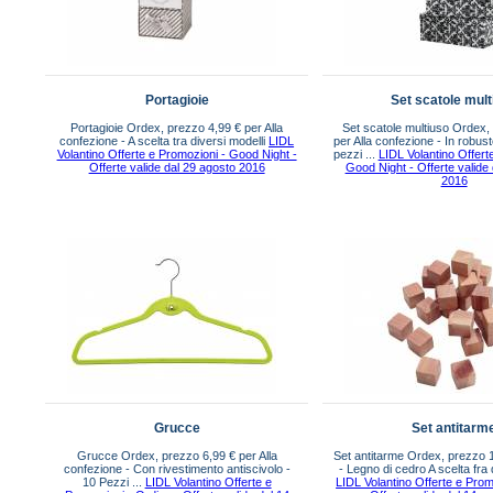
Portagioie
Set scatole mult
Portagioie Ordex, prezzo 4,99 € per Alla
Set scatole multiuso Ordex,
confezione - A scelta tra diversi modelli
LIDL
per Alla confezione - In robust
Volantino Offerte e Promozioni - Good Night -
pezzi ...
LIDL Volantino Offert
Offerte valide dal 29 agosto 2016
Good Night - Offerte valide
2016
Grucce
Set antitarm
Grucce Ordex, prezzo 6,99 € per Alla
Set antitarme Ordex, prezzo 1
confezione - Con rivestimento antiscivolo -
- Legno di cedro A scelta fra di
10 Pezzi ...
LIDL Volantino Offerte e
LIDL Volantino Offerte e Prom