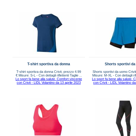
T-shirt sportiva da donna
Shorts sportivi d
T-shirt sportiva da donna Crivit, prezzo 4.99
Shorts sportivi da uomo Crivi
€ Misure: S-L - Con dettagli riflettenti Taglie ...
Misure: M-XL - Con dettagli rifle
Lo sport fa bene alla salute. Comfort vincente
Lo sport fa bene alla salute. 
con Crivit - LIDL Volantino da 13 aprile 2023
con Crivit - LIDL Volantino da