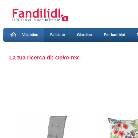
Volantino
Fai da te
Giardino
Per bambini
La tua ricerca di:
Oeko-tex