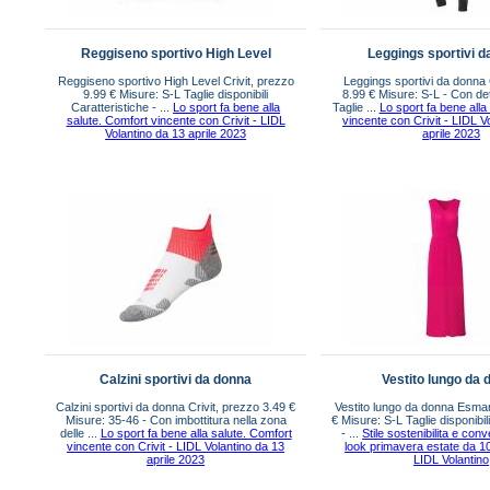
Reggiseno sportivo High Level
Leggings sportivi d
Reggiseno sportivo High Level Crivit, prezzo
Leggings sportivi da donna 
9.99 € Misure: S-L Taglie disponibili
8.99 € Misure: S-L - Con detta
Caratteristiche - ...
Lo sport fa bene alla
Taglie ...
Lo sport fa bene alla
salute. Comfort vincente con Crivit - LIDL
vincente con Crivit - LIDL V
Volantino da 13 aprile 2023
aprile 2023
Calzini sportivi da donna
Vestito lungo da 
Calzini sportivi da donna Crivit, prezzo 3.49 €
Vestito lungo da donna Esma
Misure: 35-46 - Con imbottitura nella zona
€ Misure: S-L Taglie disponibil
delle ...
Lo sport fa bene alla salute. Comfort
- ...
Stile sostenibilita e conv
vincente con Crivit - LIDL Volantino da 13
look primavera estate da 10
aprile 2023
LIDL Volantino