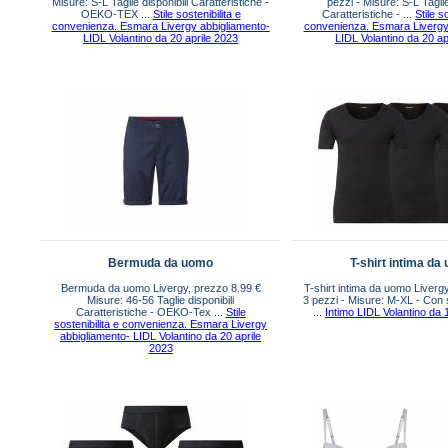
Misure: S-L Taglie disponibili Caratteristiche -
pezzi - Misure: S-L Taglie
OEKO-TEX ...
Stile sostenibilita e
Caratteristiche - ...
Stile s
convenienza. Esmara Livergy abbigliamento-
convenienza. Esmara Livergy
LIDL Volantino da 20 aprile 2023
LIDL Volantino da 20 ap
Bermuda da uomo
T-shirt intima da
Bermuda da uomo Livergy, prezzo 8.99 €
T-shirt intima da uomo Liverg
Misure: 46-56 Taglie disponibili
3 pezzi - Misure: M-XL - Con 
Caratteristiche - OEKO-Tex ...
Stile
...
Intimo LIDL Volantino da 
sostenibilita e convenienza. Esmara Livergy
abbigliamento- LIDL Volantino da 20 aprile
2023