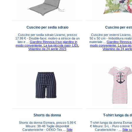
Cuscino per sedia sdraio
Cuscino per est
Cuscino per sedia sdraio Livarno, prezzo
Cuscino per esterni Livarno,
17.99 € - Double-face: motivo a strisce da un
50 x 50 cm - Imbottitura real
lato e ...
Giardino Rinnova il tuo giardino in
materiale ...
Giardino Rinnova i
modo conveniente. La tua piccola oasi- LIDL
modo conveniente. La tua pic
Volantino da 24 aprile 2023
Volantino da 24 apri
Shorts da donna
T-shirt lunga da 
Shorts da donna Esmara, prezzo 5.99 €
T-shirt lunga da donna Esma
Misure: 38-48 Taglie disponibili
€ Misure: S-L - Puro cotone Ta
Caratteristiche - OEKO-Tex ...
Stile
Caratteristiche - ...
Stile s