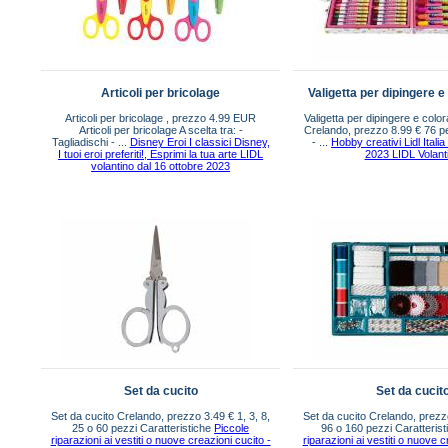
Articoli per bricolage
Valigetta per dipingere e
Articoli per bricolage , prezzo 4.99 EUR
Valigetta per dipingere e colo
Articoli per bricolage A scelta tra: -
Crelando, prezzo 8.99 € 76 p
Tagliadischi - ...
Disney Eroi I classici Disney,
- ...
Hobby creativi Lidl Itali
I tuoi eroi preferiti!, Esprimi la tua arte LIDL
2023 LIDL Volant
volantino dal 16 ottobre 2023
Set da cucito
Set da cucit
Set da cucito Crelando, prezzo 3.49 € 1, 3, 8,
Set da cucito Crelando, prezz
25 o 60 pezzi Caratteristiche
Piccole
96 o 160 pezzi Caratteris
riparazioni ai vestiti o nuove creazioni cucito -
riparazioni ai vestiti o nuove c