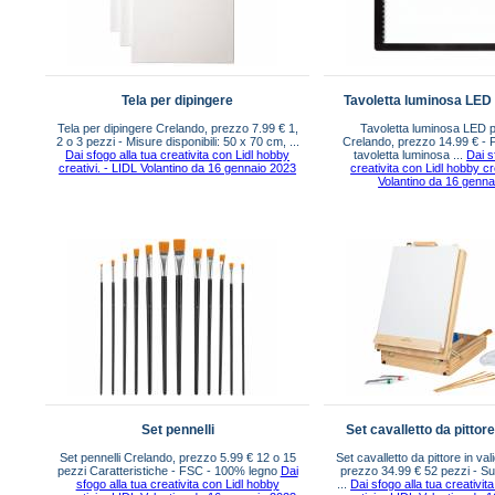
Tela per dipingere
Tavoletta luminosa LED
Tela per dipingere Crelando, prezzo 7.99 € 1,
Tavoletta luminosa LED 
2 o 3 pezzi - Misure disponibili: 50 x 70 cm, ...
Crelando, prezzo 14.99 € - P
Dai sfogo alla tua creativita con Lidl hobby
tavoletta luminosa ...
Dai s
creativi. - LIDL Volantino da 16 gennaio 2023
creativita con Lidl hobby cr
Volantino da 16 genna
Set pennelli
Set cavalletto da pittore
Set pennelli Crelando, prezzo 5.99 € 12 o 15
Set cavalletto da pittore in va
pezzi Caratteristiche - FSC - 100% legno
Dai
prezzo 34.99 € 52 pezzi - Su
sfogo alla tua creativita con Lidl hobby
...
Dai sfogo alla tua creativit