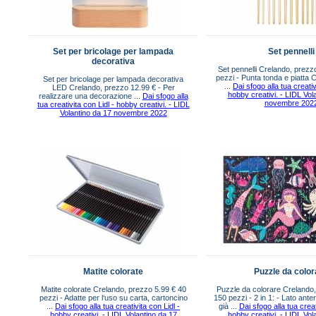
Set per bricolage per lampada
Set pennelli
decorativa
Set pennelli Crelando, prezz
pezzi - Punta tonda e piatta C
Set per bricolage per lampada decorativa
...
Dai sfogo alla tua creativ
LED Crelando, prezzo 12.99 € - Per
hobby creativi. - LIDL Vol
realizzare una decorazione ...
Dai sfogo alla
novembre 202
tua creativita con Lidl - hobby creativi. - LIDL
Volantino da 17 novembre 2022
Matite colorate
Puzzle da color
Matite colorate Crelando, prezzo 5.99 € 40
Puzzle da colorare Crelando,
pezzi - Adatte per l‘uso su carta, cartoncino
150 pezzi - 2 in 1: - Lato ante
...
Dai sfogo alla tua creativita con Lidl -
già ...
Dai sfogo alla tua creat
hobby creativi. - LIDL Volantino da 17
hobby creativi. - LIDL Vol