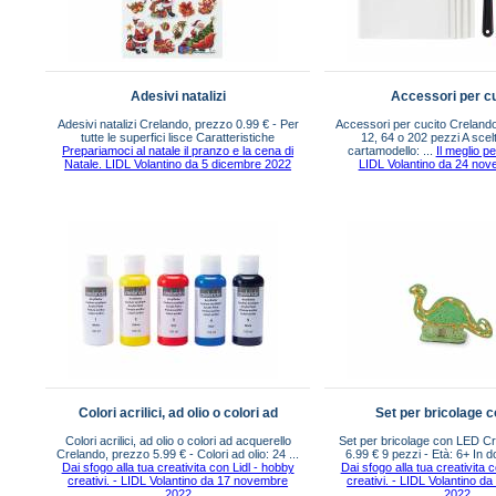
Adesivi natalizi
Accessori per c
Adesivi natalizi Crelando, prezzo 0.99 € - Per
Accessori per cucito Crelando
tutte le superfici lisce Caratteristiche
12, 64 o 202 pezzi A scelt
Prepariamoci al natale il pranzo e la cena di
cartamodello: ...
Il meglio p
Natale. LIDL Volantino da 5 dicembre 2022
LIDL Volantino da 24 no
Colori acrilici, ad olio o colori ad
Set per bricolage 
Colori acrilici, ad olio o colori ad acquerello
Set per bricolage con LED C
Crelando, prezzo 5.99 € - Colori ad olio: 24 ...
6.99 € 9 pezzi - Età: 6+ In do
Dai sfogo alla tua creativita con Lidl - hobby
Dai sfogo alla tua creativita 
creativi. - LIDL Volantino da 17 novembre
creativi. - LIDL Volantino 
2022
2022