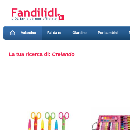
Volantino
Fai da te
Giardino
Per bambini
La tua ricerca di:
Crelando