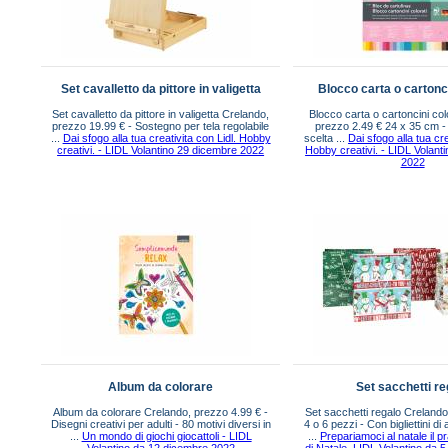
Set cavalletto da pittore in valigetta
Blocco carta o cartonci
Set cavalletto da pittore in valigetta Crelando,
Blocco carta o cartoncini col
prezzo 19.99 € - Sostegno per tela regolabile
prezzo 2.49 € 24 x 35 cm - 
...
Dai sfogo alla tua creativita con Lidl. Hobby
scelta ...
Dai sfogo alla tua cre
creativi. - LIDL Volantino 29 dicembre 2022
Hobby creativi. - LIDL Volant
2022
Album da colorare
Set sacchetti re
Album da colorare Crelando, prezzo 4.99 € -
Set sacchetti regalo Crelando
Disegni creativi per adulti - 80 motivi diversi in
4 o 6 pezzi - Con bigliettini di 
...
Un mondo di giochi giocattoli - LIDL
...
Prepariamoci al natale il p